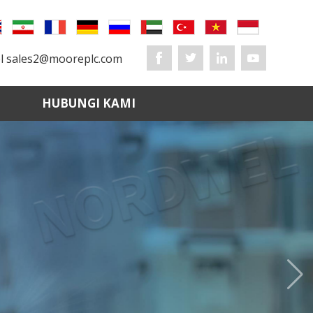
l
sales2@mooreplc.com
HUBUNGI KAMI