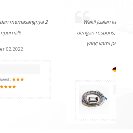
Wakil jualan kami William gembira untuk bercakap serta
dengan respons, petikan dan memastikan kami mempuny
yang kami perlukan dengan sebaik mungkin. Perkhidm
pelanggannya luar biasa.
Al***er
16:29 August 02,2022