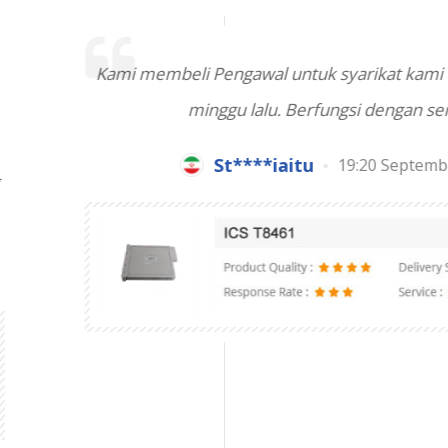
al untuk syarikat kami dan memasangnya 2
lu. Berfungsi dengan sempurna!!!
*iaitu
19:20 September 02,2022