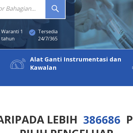
Waranti 1
Tersedia
tahun
24/7/365
Alat Ganti Instrumentasi dan
Kawalan
DARIPADA LEBIH
P
3
8
6
6
8
6