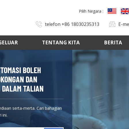
Pilih Negara :
telefon
+86 18030235313
E-me
GELUAR
TENTANG KITA
BERITA
UTOMASI BOLEH
SOKONGAN DAN
 DALAM TALIAN
ediaan serta-merta. Cari bahagian
 ini.