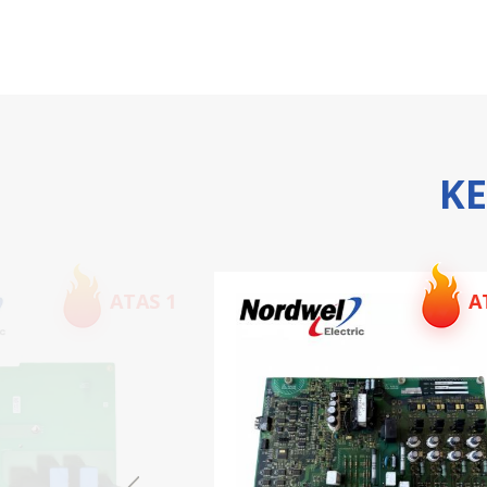
K
ATAS 2
A