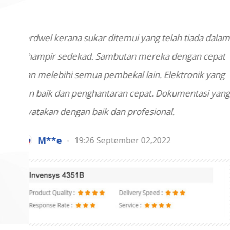
yang telah tiada dalam
Kami membeli Pengaw
 mereka dengan cepat
minggu la
lain. Elektronik yang
St***
epat. Dokumentasi yang
ofesional.
r 02,2022