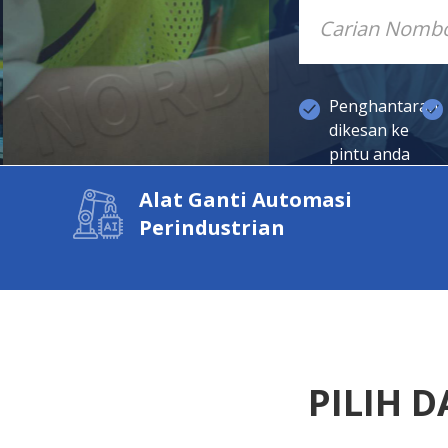
Penghantaran
dikesan ke
pintu anda
Alat Ganti Automasi
Perindustrian
PILIH 