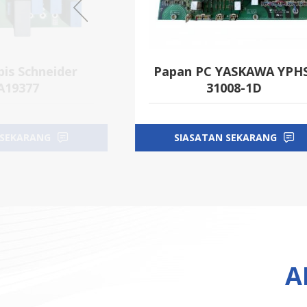
YASKAWA YPHS-
Papan kuasa Schneider
008-1D
PN658743P4
 SEKARANG
SIASATAN SEKARANG
A