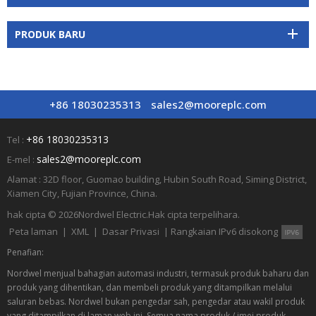
PRODUK BARU
+86 18030235313
sales2@mooreplc.com
+86 18030235313
Tel :
sales2@mooreplc.com
E-mel :
Alamat : 32D floor, Guomao building, Hubin South Road, Siming District,
Xiamen City, Fujian Province, China.
hak cipta © 2026
Nordwel Electric.
Hak cipta terpelihara.
Peta laman
|
XML
|
Dasar Privasi
|
Rangkaian IPv6 disokong
Penafian:
Nordwel menjual bahagian automasi industri, termasuk produk baharu dan
produk yang dihentikan, dan membeli produk yang ditampilkan melalui
saluran bebas. Nordwel bukan pengedar sah, pengedar atau wakil produk
yang ditampilkan di laman web ini. Semua nama produk / imej produk,