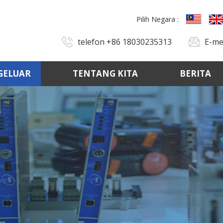
Pilih Negara :
telefon
+86 18030235313
E-me
GELUAR
TENTANG KITA
BERITA