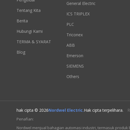
General Electric
Tentang Kita
ICS TRIPLEX
Berita
PLC
Hubungi Kami
Triconex
TERMA & SYARAT
ABB
Blog
Emerson
SIEMENS
Others
hak cipta © 2026
Nordwel Electric.
Hak cipta terpelihara.
R
Penafian:
Nordwel menjual bahagian automasi industri, termasuk produk 