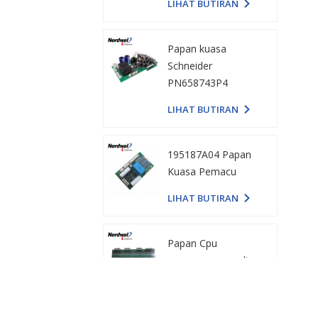
LIHAT BUTIRAN
195187A04 Papan
Kuasa Pemacu
LIHAT BUTIRAN
Papan Cpu
penyongsang voltan
tinggi GBP005 angin
baharu
LIHAT BUTIRAN
Papan PC Emerson
H3M11M1/ E226252
LIHAT BUTIRAN