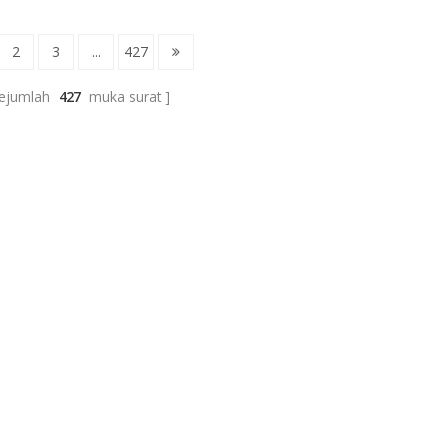
2
3
...
427
ejumlah
427
muka surat