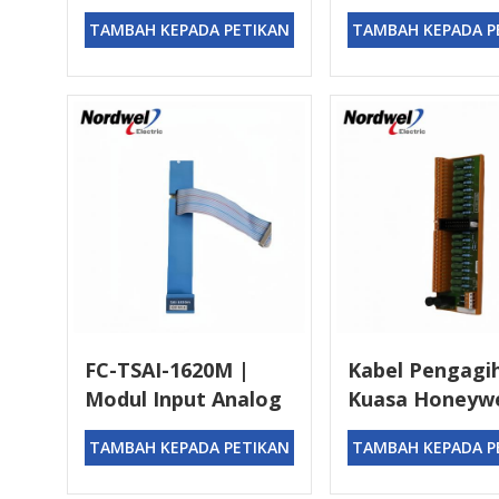
Sistem Pengurus
1608 Berkualiti
TAMBAH KEPADA PETIKAN
TAMBAH KEPADA P
Keselamatan
Terbaik 100% A
FC-TSAI-1620M |
Kabel Pengagi
Modul Input Analog
Kuasa Honeywe
Honeywell
PDC-CPSET
TAMBAH KEPADA PETIKAN
TAMBAH KEPADA P