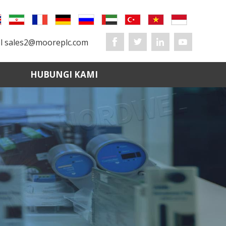
l
sales2@mooreplc.com
HUBUNGI KAMI