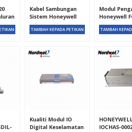
20
Kabel Sambungan
Modul Peng
aluran
Sistem Honeywell
Honeywell F
well
FS-SICC-0001/L15
SCNT01
ETIKAN
TAMBAH KEPADA PETIKAN
TAMBAH KEPAD
Kualiti Modul IO
HONEYWELL
SDIL-
Digital Keselamatan
IOCHAS-0002