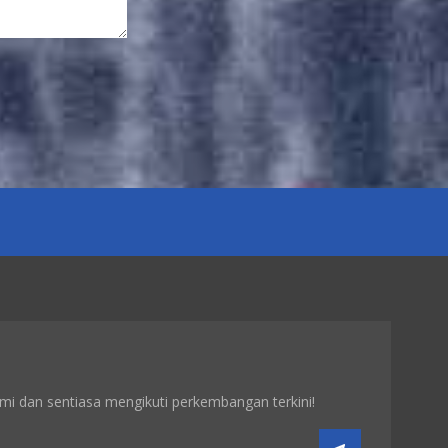
Blok GE
IC660BBD020 - Litar
I/O 16 Sumber
LIHAT BUTIRAN
GE IC660BBD021
Blok - Sink I/O 16
Litar
LIHAT BUTIRAN
GE IC660BBA025
Blok 24/48Vdc
Analog Sumber
Semasa 6 Output
ami dan sentiasa mengikuti perkembangan terkini!
LIHAT BUTIRAN