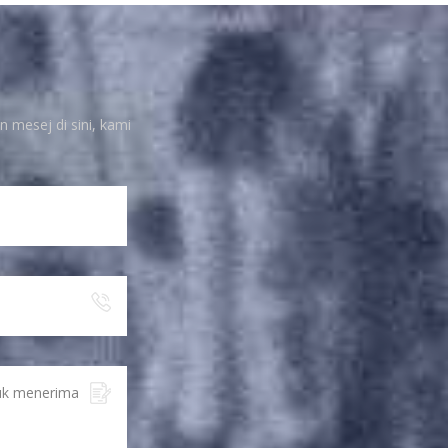
Schneider
1625353D112A05
Modul I/O
n mesej di sini, kami
LIHAT BUTIRAN
Bekalan kuasa
VACON PC00225Q
LIHAT BUTIRAN
Modul kawalan
Siemens 6SE7033-
2EG84-1JF0
LIHAT BUTIRAN