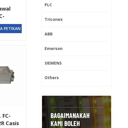
PLC
awal
C-
Triconex
A PETIKAN
ABB
Emerson
SIEMENS
Others
BAGAIMANAKAH
 FC-
KAMI BOLEH
R Casis