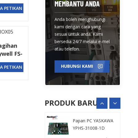
an
MEMBANTU ANDA
A PETIKAN
Anda boleh menghubungi
kami dengan cara yang
sesuai untuk anda. Kami
Plat penapis
bersedia 24/7 melalui e-mel
agihan
Schneider
atau telefon.
well FS-
NHA19377
LIHAT BUTIRAN
HUBUNGI KAMI
A PETIKAN
Papan PC YASKAWA
YPHS-31008-1D
PRODUK BARU
LIHAT BUTIRAN
Papan kuasa
Schneider
PN658743P4