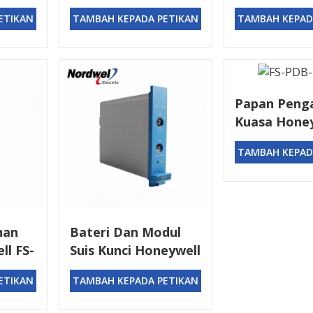
Honeywell FC-
I/O berlebih
ETIKAN
TAMBAH KEPADA PETIKAN
TAMBAH KEPAD
sli
PDIO01 Dijamin
Papan Peng
Kuasa Honey
PDB-IOX05
TAMBAH KEPAD
han
Bateri Dan Modul
ll FS-
Suis Kunci Honeywell
FC-BKM-0001
ETIKAN
TAMBAH KEPADA PETIKAN
Jenama Baru