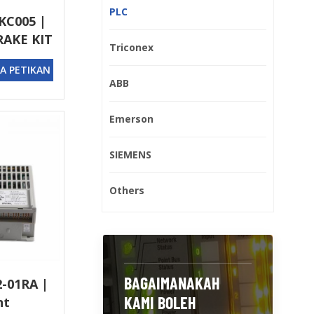
PLC
KC005 |
AKE KIT
Triconex
A PETIKAN
ABB
Emerson
SIEMENS
Others
BAGAIMANAKAH
2-01RA |
KAMI BOLEH
nt