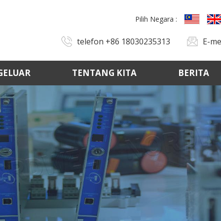
Pilih Negara :
telefon
+86 18030235313
E-me
GELUAR
TENTANG KITA
BERITA