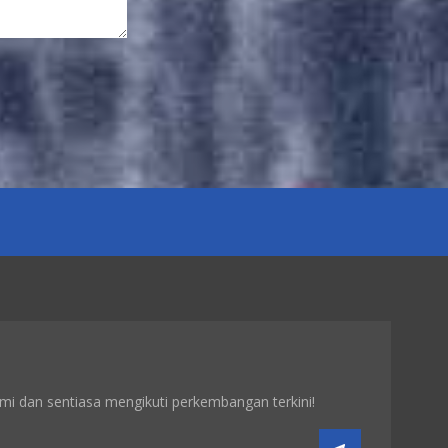
Blok GE
IC660BBD020 - Litar
I/O 16 Sumber
LIHAT BUTIRAN
GE IC660BBD021
Blok - Sink I/O 16
Litar
LIHAT BUTIRAN
GE IC660BBA025
Blok 24/48Vdc
Analog Sumber
Semasa 6 Output
ami dan sentiasa mengikuti perkembangan terkini!
LIHAT BUTIRAN