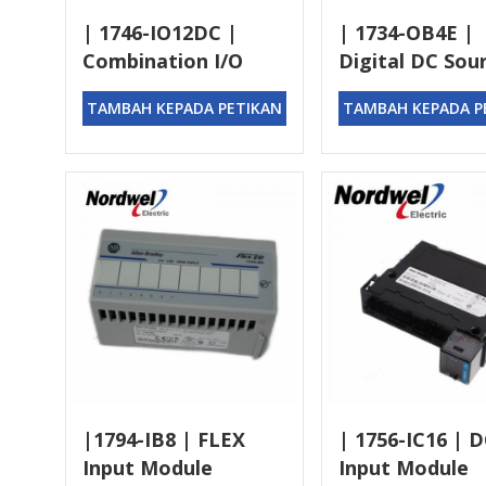
| 1746-IO12DC |
| 1734-OB4E |
Combination I/O
Digital DC Sou
Module
Output Module
TAMBAH KEPADA PETIKAN
TAMBAH KEPADA P
|1794-IB8 | FLEX
| 1756-IC16 | 
Input Module
Input Module