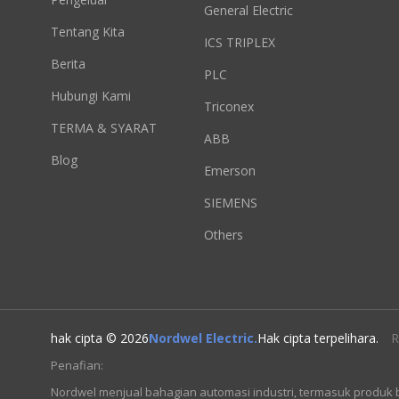
General Electric
Tentang Kita
ICS TRIPLEX
Berita
PLC
Hubungi Kami
Triconex
TERMA & SYARAT
ABB
Blog
Emerson
SIEMENS
Others
hak cipta © 2026
Nordwel Electric.
Hak cipta terpelihara.
R
Penafian:
Nordwel menjual bahagian automasi industri, termasuk produk 