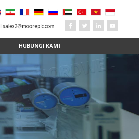
l
sales2@mooreplc.com
HUBUNGI KAMI