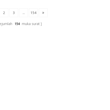
2
3
...
154
ejumlah
154
muka surat