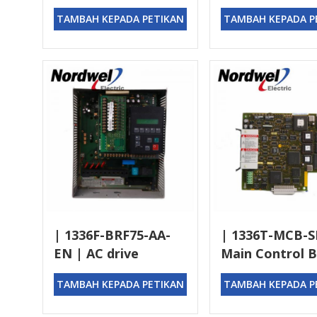
TAMBAH KEPADA PETIKAN
TAMBAH KEPADA P
| 1336F-BRF75-AA-
| 1336T-MCB-S
EN | AC drive
Main Control 
TAMBAH KEPADA PETIKAN
TAMBAH KEPADA P