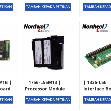
module
Module
ETIKAN
TAMBAH KEPADA PETIKAN
TAMBAH KEPAD
P1B |
| 1756-L55M13 |
| 1336-L5E |
Board
Processor Module
Interface B
ETIKAN
TAMBAH KEPADA PETIKAN
TAMBAH KEPAD