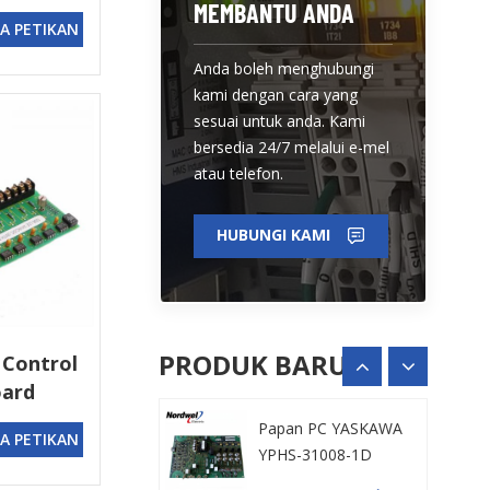
MEMBANTU ANDA
A PETIKAN
Anda boleh menghubungi
kami dengan cara yang
sesuai untuk anda. Kami
Plat penapis
bersedia 24/7 melalui e-mel
Schneider
atau telefon.
NHA19377
LIHAT BUTIRAN
HUBUNGI KAMI
Papan PC YASKAWA
YPHS-31008-1D
PRODUK BARU
LIHAT BUTIRAN
 Control
oard
Papan kuasa
A PETIKAN
Schneider
PN658743P4