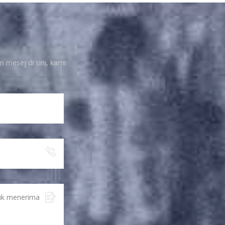
Schneider
1625353D112A05
Modul I/O
n mesej di sini, kami
LIHAT BUTIRAN
Bekalan kuasa
VACON PC00225Q
LIHAT BUTIRAN
Modul kawalan
Siemens 6SE7033-
2EG84-1JF0
LIHAT BUTIRAN