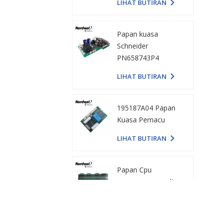
LIHAT BUTIRAN
195187A04 Papan
Kuasa Pemacu
LIHAT BUTIRAN
Papan Cpu
penyongsang voltan
tinggi GBP005 angin
baharu
LIHAT BUTIRAN
Papan PC Emerson
H3M11M1/ E226252
LIHAT BUTIRAN