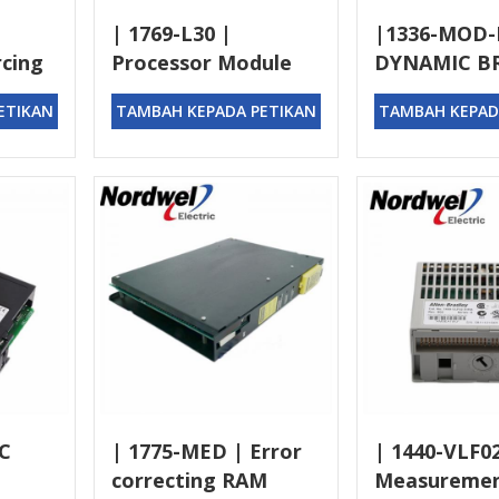
| 1769-L30 |
|1336-MOD-
rcing
Processor Module
DYNAMIC BR
s
ETIKAN
TAMBAH KEPADA PETIKAN
TAMBAH KEPAD
DC
| 1775-MED | Error
| 1440-VLF0
correcting RAM
Measureme